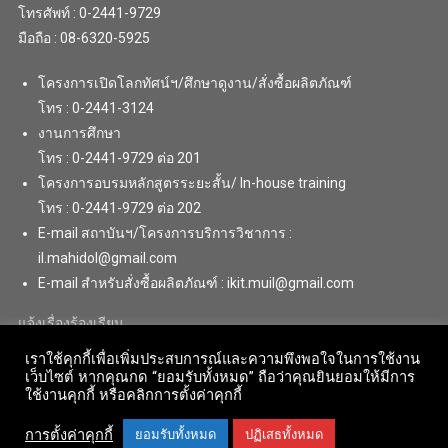
โทรศัพท์ : 0-2441-9729
มือถือ : 08-6320-5925
โครงการเปิดโลกทัศน์ฯ/ศึกษาดูงาน/สั่งซื้อผลิตภัณฑ์
โทร : 0-2441-3124
งานการศึกษา
โทร : 0-2441-9729 ต่อ 201
โครงการอบรมหลักสูตรระยะสั้น/ In-house training
โทร : 0-2441-9729 ต่อ 202
E-mail สถาบันฯ/โครงการบริการวิชาการ :
il.mahidol@gmail.com
E-mail สำหรับสั่งซื้อผลิตภัณฑ์ : ikit.muil@gmail.com
แจ้งเรื่องร้องเรียน
เราใช้คุกกี้เพื่อเพิ่มประสบการณ์และความพึงพอใจในการใช้งาน
เว็บไซต์ หากคุณกด “ยอมรับทั้งหมด” ถือว่าคุณยินยอมให้มีการ
ใช้งานคุกกี้ หรือคลิกการตั้งค่าคุกกี้
การตั้งค่าคุกกี้
ยอมรับทั้งหมด
ปฏิเสธทั้งหมด
Copyright © 2018 . All Rights Reserved. Institute for Innovative Learning,