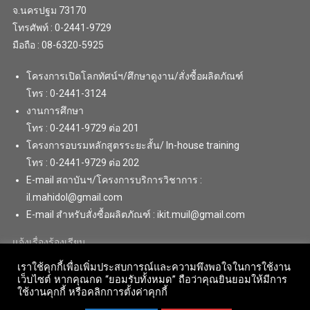
จ.นครปฐม 73170
โทรศัพท์ : 0-2441-9729
มือถือ : 08-6320-5925
โครงการเปิดโลกทัศน์ฯ/ศึกษาดูงาน/สั่งซื้อผลิตภัณฑ์
โทร : 0-2441-3124
งานการศึกษา
โทร : 0-2441-9729 ต่อ 201
โครงการอบรมหลักสูตรระยะสั้น/ In-house training
โทร : 0-2441-9729 ต่อ 202
E-mail สถาบันฯ/โครงการบริการวิชาการ :
il.mahidol@gmail.com
E-mail สำหรับสั่งซื้อผลิตภัณฑ์ : ikit.muil@gmail.com
แจ้งเรื่องร้องเรียน
เราใช้คุกกี้เพื่อเพิ่มประสบการณ์และความพึงพอใจในการใช้งาน
เว็บไซต์ หากคุณกด “ยอมรับทั้งหมด” ถือว่าคุณยินยอมให้มีการ
ใช้งานคุกกี้ หรือคลิกการตั้งค่าคุกกี้