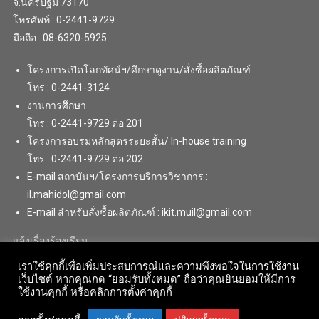
จ.นครปฐม 73170
โทรศัพท์ : 0-2441-9729
มือถือ : 08-6320-5925
โครงการเปิดโลกทัศน์ฯ/ศึกษาดูงาน/สั่งซื้อผลิตภัณฑ์
โทร : 0-2441-3124
งานการศึกษา
โทร : 0-2441-9729 ต่อ 201
โครงการอบรมหลักสูตรระยะสั้น/ In-house training
โทร : 0-2441-9729 ต่อ 202
E-mail สถาบันฯ/โครงการบริการวิชาการ :
il.mahidol@gmail.com
E-mail สำหรับสั่งซื้อผลิตภัณฑ์ : ikit.muil@gmail.com
แจ้งเรื่องร้องเรียน
เราใช้คุกกี้เพื่อเพิ่มประสบการณ์และความพึงพอใจในการใช้งาน
เว็บไซต์ หากคุณกด “ยอมรับทั้งหมด” ถือว่าคุณยินยอมให้มีการ
ใช้งานคุกกี้ หรือคลิกการตั้งค่าคุกกี้