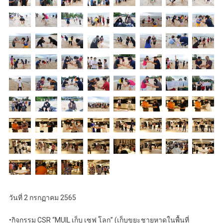
วันที่ 2 กรกฏาคม 2565
•กิจกรรม CSR “MUIL เก็บ เซฟ โลก” (เก็บขยะชายหาดในพื้นที่