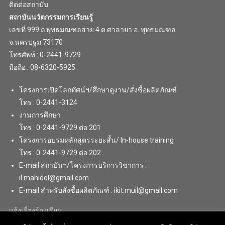
ติดต่อสถาบัน
สถาบันนวัตกรรมการเรียนรู้
เลขที่ 999 ถ.พุทธมณฑลสาย 4 ต.ศาลายา อ. พุทธมณฑล
จ.นครปฐม 73170
โทรศัพท์ : 0-2441-9729
มือถือ : 08-6320-5925
โครงการเปิดโลกทัศน์ฯ/ศึกษาดูงาน/สั่งซื้อผลิตภัณฑ์
โทร : 0-2441-3124
งานการศึกษา
โทร : 0-2441-9729 ต่อ 201
โครงการอบรมหลักสูตรระยะสั้น/ In-house training
โทร : 0-2441-9729 ต่อ 202
E-mail สถาบันฯ/โครงการบริการวิชาการ :
il.mahidol@gmail.com
E-mail สำหรับสั่งซื้อผลิตภัณฑ์ : ikit.muil@gmail.com
แจ้งเรื่องร้องเรียน