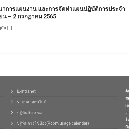
รณาการแผนงาน และการจัดทําแผนปฏิบัติการประจํา
นายน – 2 กรกฏาคม 2565
บัต […]
ต
IL-Intranet
ส
ระบบลาออนไลน์
เ
ปฏิทินกิจกรรม
จ
โท
ปฏิทินการใช้ห้อง(Room usage calendar)
มื