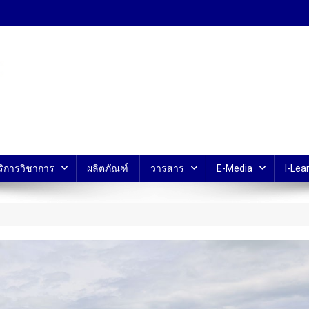
้ ม.มหิดล
ริการวิชาการ
ผลิตภัณฑ์
วารสาร
E-Media
I-Lear