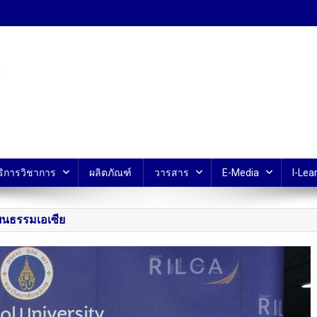
้ ม.มหิดล
ริการวิชาการ
ผลิตภัณฑ์
วารสาร
E-Media
I-Lear
ฒนธรรมเอเซีย