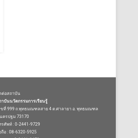
ิดต่อสถาบัน
ถาบันนวัตกรรมการเรียนรู้
ลขที่ 999 ถ.พุทธมณฑลสาย 4 ต.ศาลายา อ. พุทธมณฑล
.นครปฐม 73170
รศัพท์ : 0-2441-9729
อถือ : 08-6320-5925