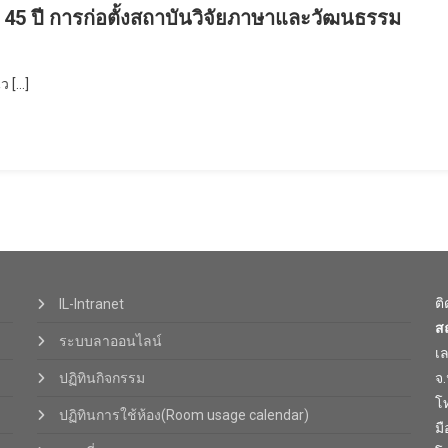
 45 ปี การก่อตั้งสถาบันวิจัยภาษาและวัฒนธรรม
ว […]
ต
IL-Intranet
ส
ระบบลาออนไลน์
เ
ปฏิทินกิจกรรม
จ
โท
ปฏิทินการใช้ห้อง(Room usage calendar)
มื