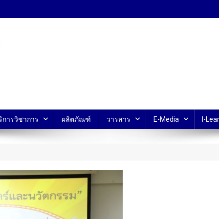
้ ม.มหิดล
ริการวิชาการ
ผลิตภัณฑ์
วารสาร
E-Media
I-Lear