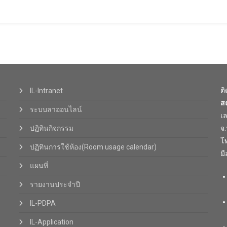
ต
IL-Intranet
ส
ระบบลาออนไลน์
เ
ปฏิทินกิจกรรม
จ
โท
ปฏิทินการใช้ห้อง(Room usage calendar)
มื
แผนที่
รายงานประจำปี
IL-PDPA
IL-Application