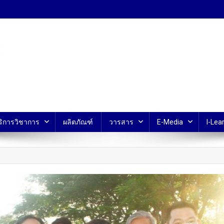
้ ม.มหิดล
ริการวิชาการ
ผลิตภัณฑ์
วารสาร
E-Media
I-Lear