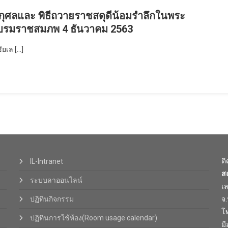
กุศลและ พิธีถวายราชสดุดีน้อมรำลึกในพระ
ระบรมราชสมภพ 4 ธันวาคม 2563
ัยเล […]
ต
IL-Intranet
ส
ระบบลาออนไลน์
เ
ปฏิทินกิจกรรม
จ
โท
ปฏิทินการใช้ห้อง(Room usage calendar)
มื