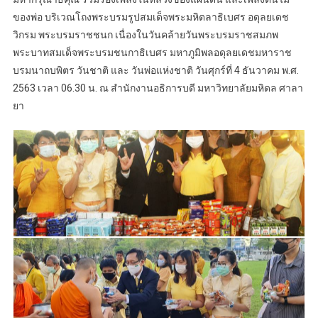
ของพ่อ บริเวณโถงพระบรมรูปสมเด็จพระมหิตลาธิเบศร อดุลยเดช
วิกรม พระบรมราชชนก เนื่องในวันคล้ายวันพระบรมราชสมภพ
พระบาทสมเด็จพระบรมชนกาธิเบศร มหาภูมิพลอดุลยเดชมหาราช
บรมนาถบพิตร วันชาติ และ วันพ่อแห่งชาติ วันศุกร์ที่ 4 ธันวาคม พ.ศ.
2563 เวลา 06.30 น. ณ สำนักงานอธิการบดี มหาวิทยาลัยมหิดล ศาลา
ยา