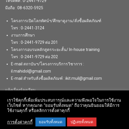
โทรศัพท์ : 0-2441-9729
มือถือ : 08-6320-5925
โครงการเปิดโลกทัศน์ฯ/ศึกษาดูงาน/สั่งซื้อผลิตภัณฑ์
โทร : 0-2441-3124
งานการศึกษา
โทร : 0-2441-9729 ต่อ 201
โครงการอบรมหลักสูตรระยะสั้น/ In-house training
โทร : 0-2441-9729 ต่อ 202
E-mail สถาบันฯ/โครงการบริการวิชาการ :
il.mahidol@gmail.com
E-mail สำหรับสั่งซื้อผลิตภัณฑ์ : ikit.muil@gmail.com
แจ้งเรื่องร้องเรียน
เราใช้คุกกี้เพื่อเพิ่มประสบการณ์และความพึงพอใจในการใช้งาน
เว็บไซต์ หากคุณกด “ยอมรับทั้งหมด” ถือว่าคุณยินยอมให้มีการ
ใช้งานคุกกี้ หรือคลิกการตั้งค่าคุกกี้
การตั้งค่าคุกกี้
ยอมรับทั้งหมด
ปฏิเสธทั้งหมด
Copyright © 2018 . All Rights Reserved. Institute for Innovative Learning,