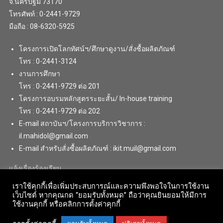
จ.นครปฐม 73170
โทรศัพท์ : 0-2441-9729
มือถือ : 08-6320-5925
โครงการเปิดโลกทัศน์ฯ/ศึกษาดูงาน/สั่งซื้อผลิตภัณฑ์
โทร : 0-2441-3124
งานการศึกษา
โทร : 0-2441-9729 ต่อ 201
โครงการอบรมหลักสูตรระยะสั้น/ In-house training
โทร : 0-2441-9729 ต่อ 202
E-mail สถาบันฯ/โครงการบริการวิชาการ :
il.mahidol@gmail.com
E-mail สำหรับสั่งซื้อผลิตภัณฑ์ : ikit.muil@gmail.com
แจ้งเรื่องร้องเรียน
เราใช้คุกกี้เพื่อเพิ่มประสบการณ์และความพึงพอใจในการใช้งาน
เว็บไซต์ หากคุณกด “ยอมรับทั้งหมด” ถือว่าคุณยินยอมให้มีการ
ใช้งานคุกกี้ หรือคลิกการตั้งค่าคุกกี้