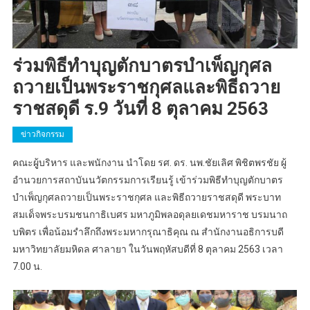
ร่วมพิธีทำบุญตักบาตรบำเพ็ญกุศล
ถวายเป็นพระราชกุศลและพิธีถวาย
ราชสดุดี ร.9 วันที่ 8 ตุลาคม 2563
ข่าวกิจกรรม
คณะผูู้บริหาร และพนักงาน นำโดย รศ. ดร. นพ.ชัยเลิศ พิชิตพรชัย ผู้
อำนวยการสถาบันนวัตกรรมการเรียนรู้ เข้าร่วมพิธีทำบุญตักบาตร
บำเพ็ญกุศลถวายเป็นพระราชกุศล และพิธีถวายราชสดุดี พระบาท
สมเด็จพระบรมชนกาธิเบศร มหาภูมิพลอดุลยเดชมหาราช บรมนาถ
บพิตร เพื่อน้อมรำลึกถึงพระมหากรุณาธิคุณ ณ สำนักงานอธิการบดี
มหาวิทยาลัยมหิดล ศาลายา ในวันพฤหัสบดีที่ 8 ตุลาคม 2563 เวลา
7.00 น.