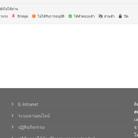
ยังไม่ได้อ่าน
าแรง
ปักหมุด
ไม่ได้รับการอนุมัติ
ได้คำตอบแล้ว
ส่วนตัว
ปิด
ต
IL-Intranet
ส
ระบบลาออนไลน์
เ
ปฏิทินกิจกรรม
จ
โท