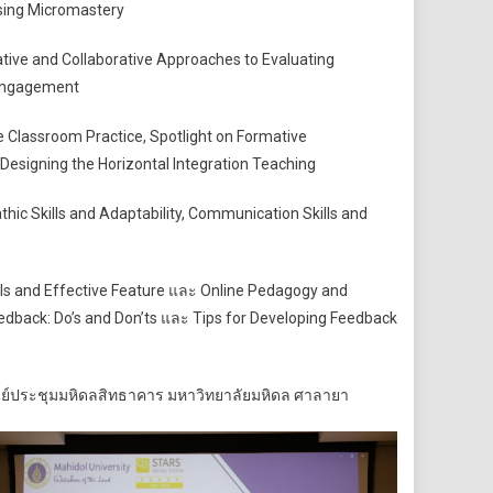
using Micromastery
rative and Collaborative Approaches to Evaluating
 Engagement
e Classroom Practice, Spotlight on Formative
esigning the Horizontal Integration Teaching
thic Skills and Adaptability, Communication Skills and
ols and Effective Feature และ Online Pedagogy and
edback: Do’s and Don’ts และ Tips for Developing Feedback
ศูนย์ประชุมมหิดลสิทธาคาร มหาวิทยาลัยมหิดล ศาลายา