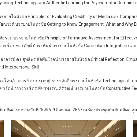
ogy using Technology และ Authentic Learning for Psychomotor Domain 
บรรยายในหัวข้อ Principle for Evaluating Credibility of Media และ Compa
กษพิชัยณรงค์ บรรยายในหัวข้อ Getting to Know Engagement: What and Why
จิตต์ธรรม บรรยายในหัวข้อ Principle of Formative Assessment for Effectiv
 ดร.ขจรศักดิ์ บัวระพันธ์ บรรยายในหัวข้อ Curriculum Integration และ D
ะอาจารย์ ดร.สุทธิพร สัจพันโรจน์ บรรยายในหัวข้อ Critical Reflection, Empa
d Interpersonal Skill
ชนประโคน/อาจารย์ ดร.ปรเมษฐ์ ธาราศักดิ์ บรรยายในหัวข้อ Technological To
ชารัตน์ /อาจารย์ ดร.พัชรพรรณ ศิริวัฒน์ บรรยายในหัวข้อ Constructive Fe
หิดล ระหว่างวันที่ วันที่ 5-9 สิงหาคม 2567 ณ ห้องประชุมกันภัยมหิดล 