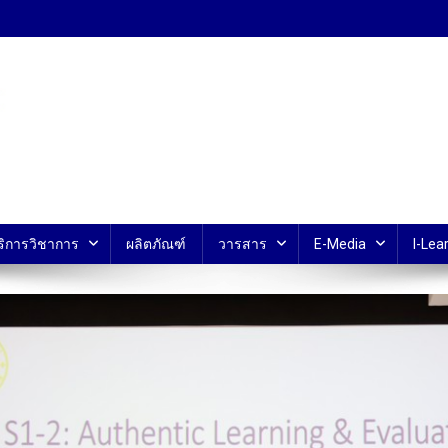
้ ม.มหิดล
ริการวิชาการ
ผลิตภัณฑ์
วารสาร
E-Media
I-Lear