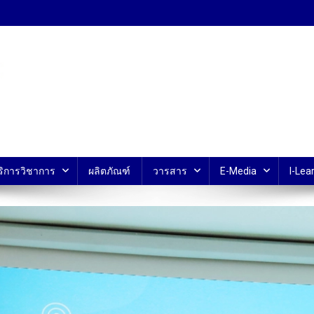
้ ม.มหิดล
ริการวิชาการ
ผลิตภัณฑ์
วารสาร
E-Media
I-Lear