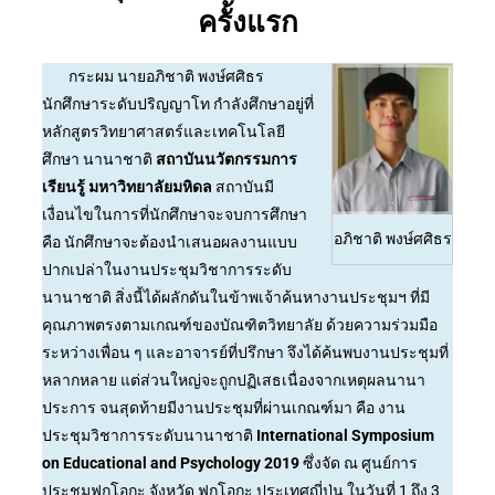
ครั้งแรก
กระผม นายอภิชาติ พงษ์ศศิธร
นักศึกษาระดับปริญญาโท กำลังศึกษาอยู่ที่
หลักสูตรวิทยาศาสตร์และเทคโนโลยี
ศึกษา นานาชาติ
สถาบันนวัตกรรมการ
เรียนรู้ มหาวิทยาลัยมหิดล
สถาบันมี
เงื่อนไขในการที่นักศึกษาจะจบการศึกษา
อภิชาติ พงษ์ศศิธร
คือ นักศึกษาจะต้องนำเสนอผลงานแบบ
ปากเปล่าในงานประชุมวิชาการระดับ
นานาชาติ สิ่งนี้ได้ผลักดันในข้าพเจ้าค้นหางานประชุมฯ ที่มี
คุณภาพตรงตามเกณฑ์ของบัณฑิตวิทยาลัย ด้วยความร่วมมือ
ระหว่างเพื่อน ๆ และอาจารย์ที่ปรึกษา จึงได้ค้นพบงานประชุมที่
หลากหลาย แต่ส่วนใหญ่จะถูกปฏิเสธเนื่องจากเหตุผลนานา
ประการ จนสุดท้ายมีงานประชุมที่ผ่านเกณฑ์มา คือ งาน
ประชุมวิชาการระดับนานาชาติ
International Symposium
on Educational and Psychology 2019
ซึ่งจัด ณ ศูนย์การ
ประชุมฟุกุโอกะ จังหวัด ฟุกุโอกะ ประเทศญี่ปุ่น ในวันที่ 1 ถึง 3