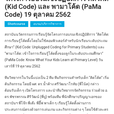
(Kid Code) และ พามาโค้ด (PaMa
Code) 19 ตุลาคม 2562
Shortcourse
อบรม/บริการวิชาการ
สถาบันนวัตกรรมการเรียนรู้จัดโครงการอบรมเชิงปฏิบัติการ “คิดโค้ด:
การเรียนรู้โค้ดดิ้งโดยไม่ใช้คอมพิวเตอร์สำหรับนักเรียนระดับประถม
ศึกษา” (Kid Code: Unplugged Coding for Primary Students) และ
“พามาโค้ด: เข้าใจการเรียนรู้โค้ดดิ้งของลูกในระดับประถมศึกษา”
(PaMa Code: Know What Your Kids Learn at Primary Level) วัน
เสาร์ที่ 19 ตุลาคม 2562
ทีมวิทยากรในวันนี้แบ่งเป็น 2 ทีม ทีมกิจกรรมสำหรับเด็ก “คิดโค้ด” เริ่ม
ต้นกิจกรรม โดยมี ผศ. ดร.น้ำค้าง ศรีวัฒนาโรทัย (พี่โน้ต) กล่าว
ต้อนรับเด็ก ๆ เปิดโครงการ และนำทีมวิทยากรจัดกิจกรรม ร่วมด้วย อ.
ดร.พัชรพรรณ ศิริวัฒน์ (พี่ปู) พร้อมทีม พี่นักศึกษาปริญญาเอกของ
สถาบันฯ พี่โจ๊ก พี่เต๊ะ พี่อี๊ฟ พาเด็ก ๆ เรียนรู้โค้ดดิ้งผ่านการ
ประสบการณ์ตรงด้วยการเล่นเกม และกิจกรรมต่าง ๆ โดยใช้ตัวละคร