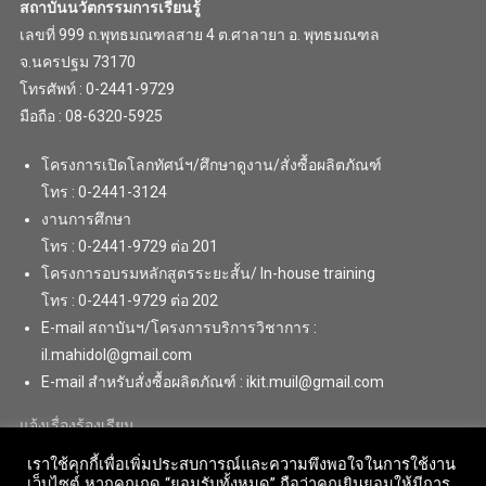
สถาบันนวัตกรรมการเรียนรู้
เลขที่ 999 ถ.พุทธมณฑลสาย 4 ต.ศาลายา อ. พุทธมณฑล
จ.นครปฐม 73170
โทรศัพท์ : 0-2441-9729
มือถือ : 08-6320-5925
โครงการเปิดโลกทัศน์ฯ/ศึกษาดูงาน/สั่งซื้อผลิตภัณฑ์
โทร : 0-2441-3124
งานการศึกษา
โทร : 0-2441-9729 ต่อ 201
โครงการอบรมหลักสูตรระยะสั้น/ In-house training
โทร : 0-2441-9729 ต่อ 202
E-mail สถาบันฯ/โครงการบริการวิชาการ :
il.mahidol@gmail.com
E-mail สำหรับสั่งซื้อผลิตภัณฑ์ : ikit.muil@gmail.com
แจ้งเรื่องร้องเรียน
เราใช้คุกกี้เพื่อเพิ่มประสบการณ์และความพึงพอใจในการใช้งาน
เว็บไซต์ หากคุณกด “ยอมรับทั้งหมด” ถือว่าคุณยินยอมให้มีการ