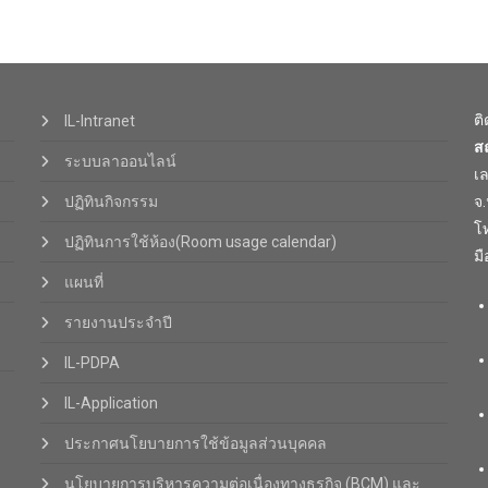
ต
IL-Intranet
ส
ระบบลาออนไลน์
เ
ปฏิทินกิจกรรม
จ
โท
ปฏิทินการใช้ห้อง(Room usage calendar)
มื
แผนที่
รายงานประจำปี
IL-PDPA
IL-Application
ประกาศนโยบายการใช้ข้อมูลส่วนบุคคล
นโยบายการบริหารความต่อเนื่องทางธุรกิจ (BCM) และ