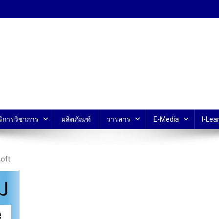
้ ม.มหิดล
ริการวิชาการ
ผลิตภัณฑ์
วารสาร
E-Media
I-Lear