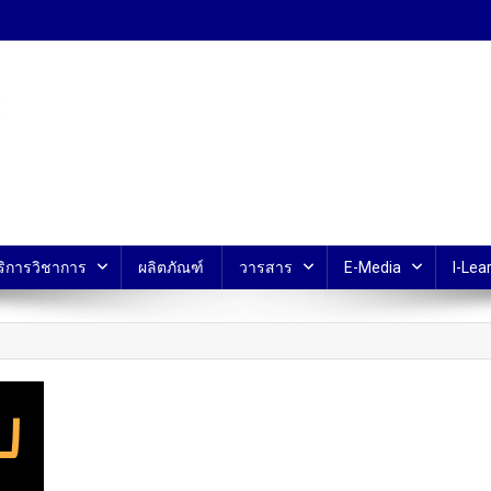
้ ม.มหิดล
ริการวิชาการ
ผลิตภัณฑ์
วารสาร
E-Media
I-Lear