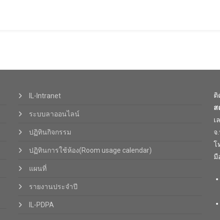
ต
IL-Intranet
ส
ระบบลาออนไลน์
เ
ปฏิทินกิจกรรม
จ
โท
ปฏิทินการใช้ห้อง(Room usage calendar)
มื
แผนที่
รายงานประจำปี
IL-PDPA