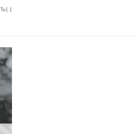
ใบ […]