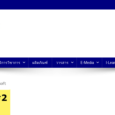
้ ม.มหิดล
ริการวิชาการ
ผลิตภัณฑ์
วารสาร
E-Media
I-Lear