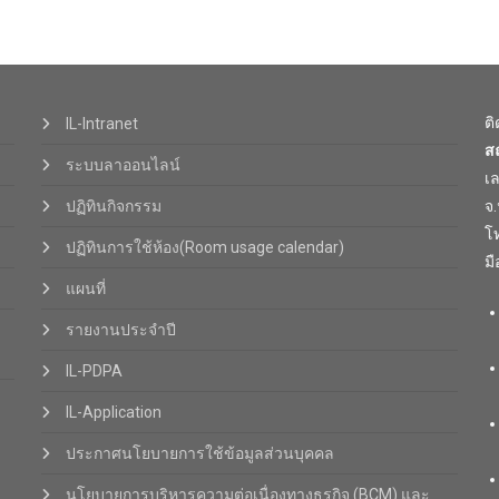
ต
IL-Intranet
ส
ระบบลาออนไลน์
เ
ปฏิทินกิจกรรม
จ
โท
ปฏิทินการใช้ห้อง(Room usage calendar)
มื
แผนที่
รายงานประจำปี
IL-PDPA
IL-Application
ประกาศนโยบายการใช้ข้อมูลส่วนบุคคล
นโยบายการบริหารความต่อเนื่องทางธุรกิจ (BCM) และ