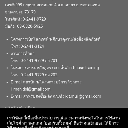
เลขที่ 999 ถ.พุทธมณฑลสาย 4 ต.ศาลายา อ. พุทธมณฑล
จ.นครปฐม 73170
โทรศัพท์ : 0-2441-9729
มือถือ : 08-6320-5925
โครงการเปิดโลกทัศน์ฯ/ศึกษาดูงาน/สั่งซื้อผลิตภัณฑ์
โทร : 0-2441-3124
งานการศึกษา
โทร : 0-2441-9729 ต่อ 201
โครงการอบรมหลักสูตรระยะสั้น/ In-house training
โทร : 0-2441-9729 ต่อ 202
E-mail สถาบันฯ/โครงการบริการวิชาการ :
il.mahidol@gmail.com
E-mail สำหรับสั่งซื้อผลิตภัณฑ์ : ikit.muil@gmail.com
แจ้งเรื่องร้องเรียน
เราใช้คุกกี้เพื่อเพิ่มประสบการณ์และความพึงพอใจในการใช้งาน
เว็บไซต์ หากคุณกด “ยอมรับทั้งหมด” ถือว่าคุณยินยอมให้มีการ