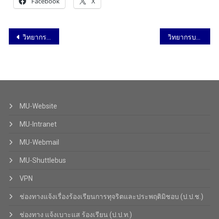
Facebook
X
วิทยากรบรรยายในหัวข้อ “Nice to meet you และ Proud to be MU” คณะศิลปศาสตร์ มหาวิทยาลัยมหิดล วันที่ 29 กรกฎาคม 2568
วิทยากรบรรยายในหัวข้อ การใช้เทคโนโลยีปัญญาประดิษฐ์ (AI) ช่วยงานวิจัย วันที่ 30 กรกฎาคม 2568
MU-Website
MU-Intranet
MU-Webmail
MU-Shuttlebus
VPN
ช่องทางแจ้งเรื่องร้องเรียนการทุจริตและประพฤติมิชอบ (ป.ป.ช.)
ช่องทาง แจ้งเบาะแส ร้องเรียน (ป.ป.ท.)