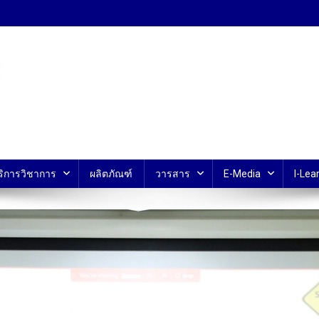
้ ม.มหิดล
ริการวิชาการ
ผลิตภัณฑ์
วารสาร
E-Media
I-Lear