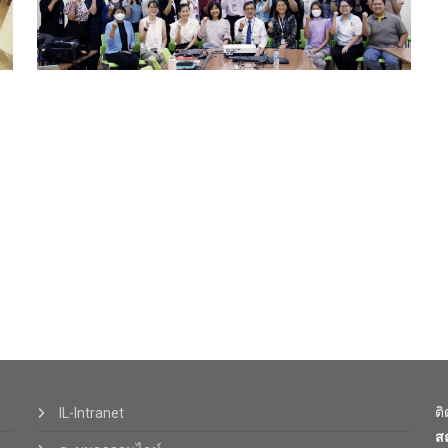
ต
IL-Intranet
ส