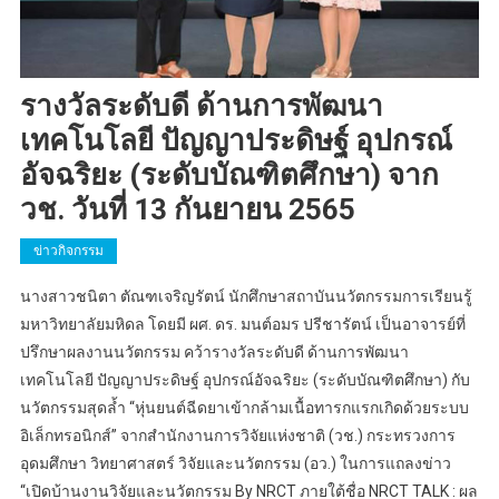
รางวัลระดับดี ด้านการพัฒนา
เทคโนโลยี ปัญญาประดิษฐ์ อุปกรณ์
อัจฉริยะ (ระดับบัณฑิตศึกษา) จาก
วช. วันที่ 13 กันยายน 2565
ข่าวกิจกรรม
นางสาวชนิตา ตัณฑเจริญรัตน์ นักศึกษาสถาบันนวัตกรรมการเรียนรู้
มหาวิทยาลัยมหิดล โดยมี ผศ. ดร. มนต์อมร ปรีชารัตน์ เป็นอาจารย์ที่
ปรึกษาผลงานนวัตกรรม คว้ารางวัลระดับดี ด้านการพัฒนา
เทคโนโลยี ปัญญาประดิษฐ์ อุปกรณ์อัจฉริยะ (ระดับบัณฑิตศึกษา) กับ
นวัตกรรมสุดล้ำ “หุ่นยนต์ฉีดยาเข้ากล้ามเนื้อทารกแรกเกิดด้วยระบบ
อิเล็กทรอนิกส์” จากสำนักงานการวิจัยแห่งชาติ (วช.) กระทรวงการ
อุดมศึกษา วิทยาศาสตร์ วิจัยและนวัตกรรม (อว.) ในการแถลงข่าว
“เปิดบ้านงานวิจัยและนวัตกรรม By NRCT ภายใต้ชื่อ NRCT TALK : ผล