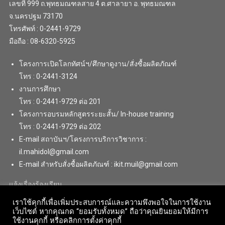
เลขที่ 999 ถ.พุทธมณฑลสาย 4 ต.ศาลายา อ. พุทธมณฑล
จ.นครปฐม 73170
โทรศัพท์ : 0-2441-9729
มือถือ : 08-6320-5925
โครงการเปิดโลกทัศน์ฯ/ศึกษาดูงาน/สั่งซื้อผลิตภัณฑ์
โทร : 0-2441-3124
งานการศึกษา
โทร : 0-2441-9729 ต่อ 201
โครงการอบรมหลักสูตรระยะสั้น/ In-house training
โทร : 0-2441-9729 ต่อ 202
E-mail สถาบันฯ/โครงการบริการวิชาการ :
il.mahidol@gmail.com
E-mail สำหรับสั่งซื้อผลิตภัณฑ์ : ikit.muil@gmail.com
แจ้งเรื่องร้องเรียน
เราใช้คุกกี้เพื่อเพิ่มประสบการณ์และความพึงพอใจในการใช้งาน
เว็บไซต์ หากคุณกด “ยอมรับทั้งหมด” ถือว่าคุณยินยอมให้มีการ
ใช้งานคุกกี้ หรือคลิกการตั้งค่าคุกกี้