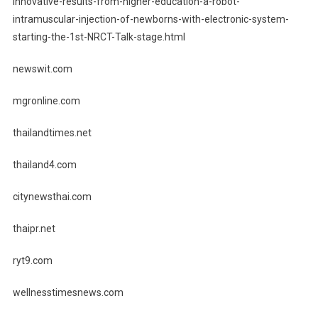
innovative-results-from-higher-education-a-robot-
intramuscular-injection-of-newborns-with-electronic-system-
starting-the-1st-NRCT-Talk-stage.html
newswit.com
mgronline.com
thailandtimes.net
thailand4.com
citynewsthai.com
thaipr.net
ryt9.com
wellnesstimesnews.com