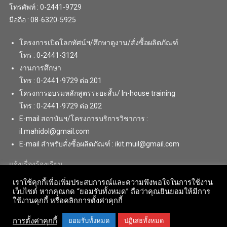
โทรศัพท์ : 0-2441-9729
มือถือ : 08-6320-5925
โครงการเปิดโลกทัศน์ฯ/ศึกษาดูงาน/สั่งซื้อผลิตภัณฑ์
โทร : 0-2441-3124
งานการศึกษา
โทร : 0-2441-9729 ต่อ 201
โครงการอบรมหลักสูตรระยะสั้น/ In-house training
โทร : 0-2441-9729 ต่อ 202
E-mail สถาบันฯ/โครงการบริการวิชาการ :
il.mahidol@gmail.com
E-mail สำหรับสั่งซื้อผลิตภัณฑ์ : ikit.muil@gmail.com
แจ้งเรื่องร้องเรียน
เราใช้คุกกี้เพื่อเพิ่มประสบการณ์และความพึงพอใจในการใช้งาน
เว็บไซต์ หากคุณกด “ยอมรับทั้งหมด” ถือว่าคุณยินยอมให้มีการ
ใช้งานคุกกี้ หรือคลิกการตั้งค่าคุกกี้
การตั้งค่าคุกกี้
ยอมรับทั้งหมด
ปฏิเสธทั้งหมด
Copyright © 2018 . All Rights Reserved. Institute for Innovative Learning,