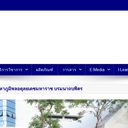
้ ม.มหิดล
ริการวิชาการ
ผลิตภัณฑ์
วารสาร
E-Media
I-Lear
หาภูมิพลอดุลยเดชมหาราช บรมนาถบพิตร