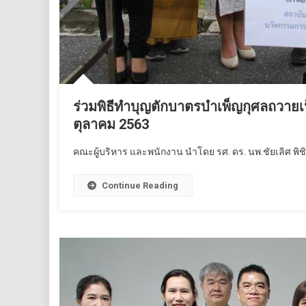
ร่วมพิธีทำบุญตักบาตรบำเพ็ญกุศลถวายเป
ตุลาคม 2563
คณะผูู้บริหาร และพนักงาน นำโดย รศ. ดร. นพ.ชัยเลิศ พิชิ
Continue Reading