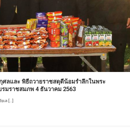
กุศลและ พิธีถวายราชสดุดีน้อมรำลึกในพระ
ระบรมราชสมภพ 4 ธันวาคม 2563
ัยเล […]