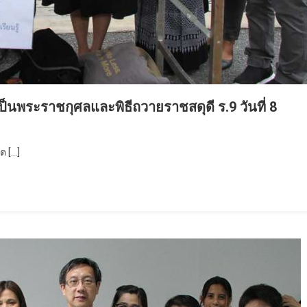
็นพระราชกุศลและพิธีถวายราชสดุดี ร.9 วันที่ 8
ต […]