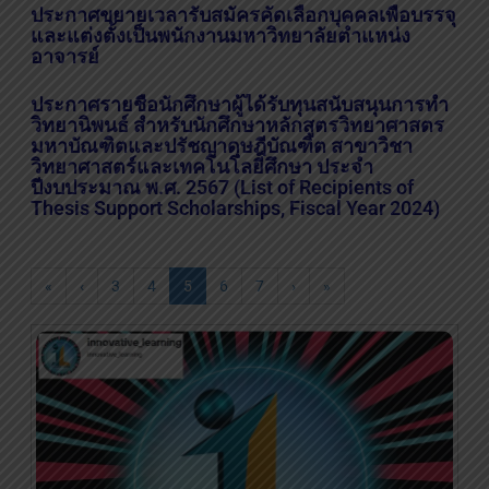
ประกาศขยายเวลารับสมัครคัดเลือกบุคคลเพื่อบรรจุ
และแต่งตั้งเป็นพนักงานมหาวิทยาลัยตำแหน่ง
อาจารย์
ประกาศรายชื่อนักศึกษาผู้ได้รับทุนสนับสนุนการทำ
วิทยานิพนธ์ สำหรับนักศึกษาหลักสูตรวิทยาศาสตร
มหาบัณฑิตและปรัชญาดุษฎีบัณฑิต สาขาวิชา
วิทยาศาสตร์และเทคโนโลยีศึกษา ประจำ
ปีงบประมาณ พ.ศ. 2567 (List of Recipients of
Thesis Support Scholarships, Fiscal Year 2024)
«
‹
3
4
5
6
7
›
»