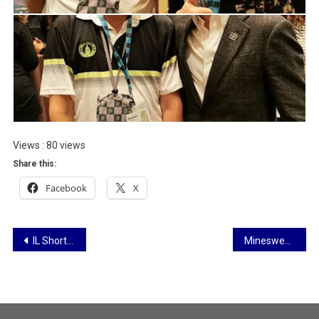
Views : 80 views
Share this:
Facebook
X
IL Short Course “Brain-Based Learning” 16-17 กันยายน 2562
Minesweeper Robot Camp 21-23 กันยายน 2562