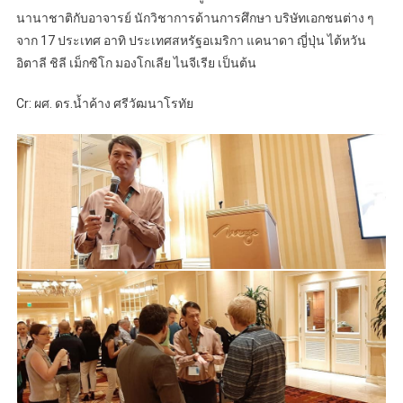
นานาชาติกับอาจารย์ นักวิชาการด้านการศึกษา บริษัทเอกชนต่าง ๆ
จาก 17 ประเทศ อาทิ ประเทศสหรัฐอเมริกา แคนาดา ญี่ปุ่น ไต้หวัน
อิตาลี ชิลี เม็กซิโก มองโกเลีย ไนจีเรีย เป็นต้น
Cr: ผศ. ดร.น้ำค้าง ศรีวัฒนาโรทัย