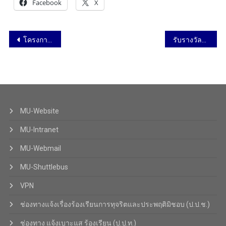
Facebook
X
โครงการอบรมเชิงปฏิบัติการ “STEM & Robotics Camp” ปีที่ 6 กิจกรรม “AI Makers Summer Camp” สำหรับนักเรียนระดับชั้นประถมศึกษาตอนปลาย ถึงระดับมัธยมศึกษา วันที่ 25 เมษายน 2569
รับรางวัลสถานศึกษาปลอดภัย ประจำปี 2567 วันที่ 28 เมษายน 2568
MU-Website
MU-Intranet
MU-Webmail
MU-Shuttlebus
VPN
ช่องทางแจ้งเรื่องร้องเรียนการทุจริตและประพฤติมิชอบ (ป.ป.ช.)
ช่องทาง แจ้งเบาะแส ร้องเรียน (ป.ป.ท.)