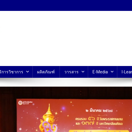
้ ม.มหิดล
ริการวิชาการ
ผลิตภัณฑ์
วารสาร
E-Media
I-Lear