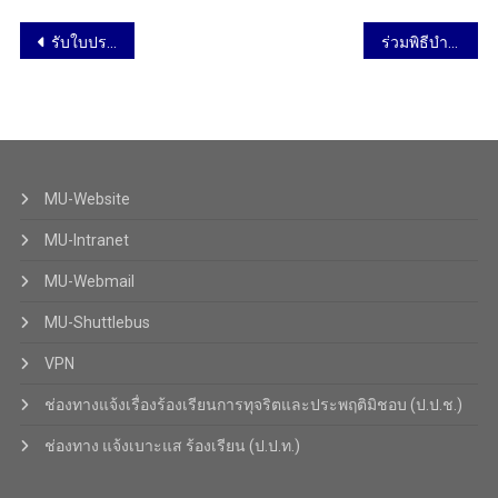
รับใบประกาศเกียรติคุณ ผลคะแนนการประเมิน ITA ของมหาวิทยาลัยมหิดล ระดับ”ผ่านดี” ประจำปีงบประมาณ พ.ศ.2568 วันที่ 5 พฤศจิกายน 2568
ร่วมพิธีบำเพ็ญกุศลปัณรสมวาร (15 วัน) ถวายเป็นพระราชกุศล แด่ สมเด็จพระนางเจ้าสิริกิติ์ พระบรมราชชนนีพันปีหลวง วันที่ 7 พฤศจิกายน 2568
MU-Website
MU-Intranet
MU-Webmail
MU-Shuttlebus
VPN
ช่องทางแจ้งเรื่องร้องเรียนการทุจริตและประพฤติมิชอบ (ป.ป.ช.)
ช่องทาง แจ้งเบาะแส ร้องเรียน (ป.ป.ท.)