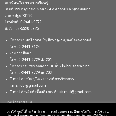
สถาบันนวัตกรรมการเรียนรู้
เลขที่ 999 ถ.พุทธมณฑลสาย 4 ต.ศาลายา อ. พุทธมณฑล
จ.นครปฐม 73170
โทรศัพท์ : 0-2441-9729
มือถือ : 08-6320-5925
โครงการเปิดโลกทัศน์ฯ/ศึกษาดูงาน/สั่งซื้อผลิตภัณฑ์
โทร : 0-2441-3124
งานการศึกษา
โทร : 0-2441-9729 ต่อ 201
โครงการอบรมหลักสูตรระยะสั้น/ In-house training
โทร : 0-2441-9729 ต่อ 202
E-mail สถาบันฯ/โครงการบริการวิชาการ :
il.mahidol@gmail.com
E-mail สำหรับสั่งซื้อผลิตภัณฑ์ : ikit.muil@gmail.com
แจ้งเรื่องร้องเรียน
เราใช้คุกกี้เพื่อเพิ่มประสบการณ์และความพึงพอใจในการใช้งาน