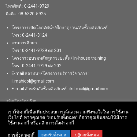
โทรศัพท์ : 0-2441-9729
มือถือ : 08-6320-5925
โครงการเปิดโลกทัศน์ฯ/ศึกษาดูงาน/สั่งซื้อผลิตภัณฑ์
โทร : 0-2441-3124
งานการศึกษา
โทร : 0-2441-9729 ต่อ 201
โครงการอบรมหลักสูตรระยะสั้น/ In-house training
โทร : 0-2441-9729 ต่อ 202
E-mail สถาบันฯ/โครงการบริการวิชาการ :
il.mahidol@gmail.com
E-mail สำหรับสั่งซื้อผลิตภัณฑ์ : ikit.muil@gmail.com
แจ้งเรื่องร้องเรียน
เราใช้คุกกี้เพื่อเพิ่มประสบการณ์และความพึงพอใจในการใช้งาน
เว็บไซต์ หากคุณกด “ยอมรับทั้งหมด” ถือว่าคุณยินยอมให้มีการ
ใช้งานคุกกี้ หรือคลิกการตั้งค่าคุกกี้
การตั้งค่าคุกกี้
ยอมรับทั้งหมด
ปฏิเสธทั้งหมด
Copyright © 2018 . All Rights Reserved. Institute for Innovative Learning,