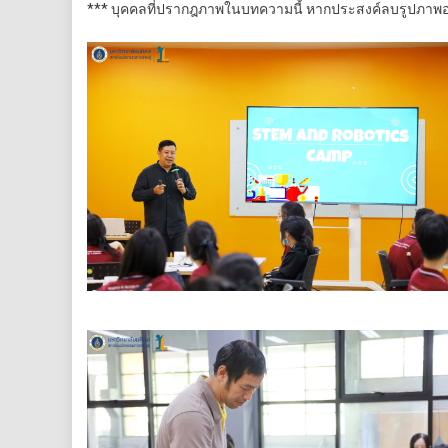
*** บุคคลที่ปรากฎภาพในบทความนี้ หากประสงค์ลบรูปภาพออ