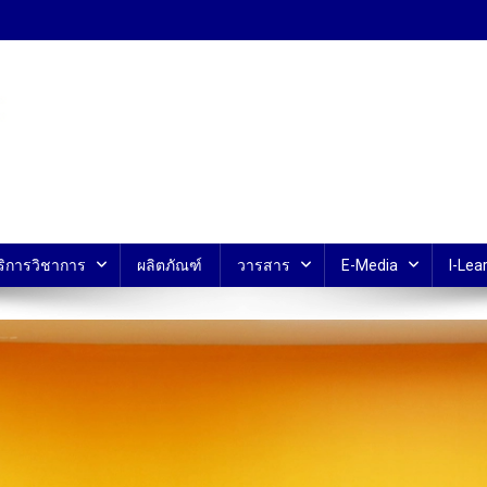
้ ม.มหิดล
ริการวิชาการ
ผลิตภัณฑ์
วารสาร
E-Media
I-Lear