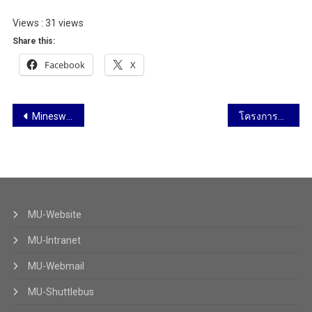
Views : 31 views
Share this:
Facebook
X
Minesweeper Robot Camp 21-23 กันยายน 2562
โครงการอบรมเชิงปฏิบัติการ“เปิดโลกทัศน์วิทยาศาสตร์และนวัตกรรม” โรงเรียนสตรีวิทยา ๒ วันที่ 24-26 กันยายน 2562
MU-Website
MU-Intranet
MU-Webmail
MU-Shuttlebus