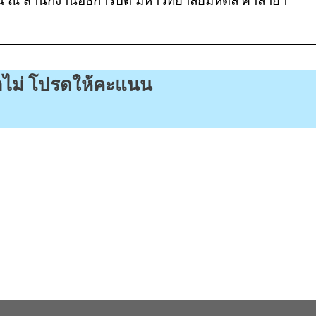
ณ ณ สํานักงานอธิการบดี มหาวิทยาลัยมหิดล ศาลายา
รือไม่ โปรดให้คะแนน