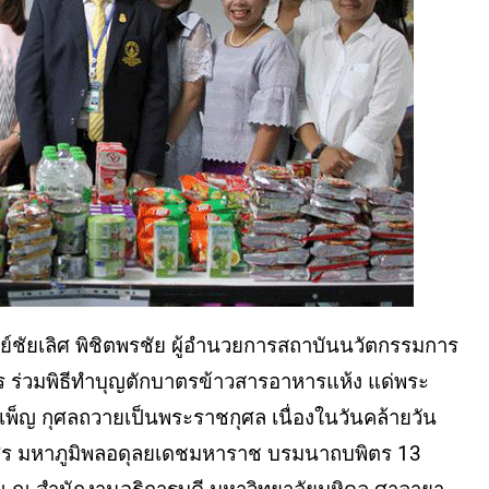
ทย์ชัยเลิศ พิชิตพรชัย ผู้อำนวยการสถาบันนวัตกรรมการ
กร ร่วมพิธีทําบุญตักบาตรข้าวสารอาหารแห้ง แด่พระ
เพ็ญ กุศลถวายเป็นพระราชกุศล เนื่องในวันคล้ายวัน
ร มหาภูมิพลอดุลยเดชมหาราช บรมนาถบพิตร 13