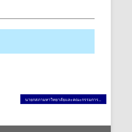
นายกสภามหาวิทยาลัยและคณะกรรมการสภาฯ เยี่ยมสถาบันนวัตกรรมฯ 24 มกราคม 2563