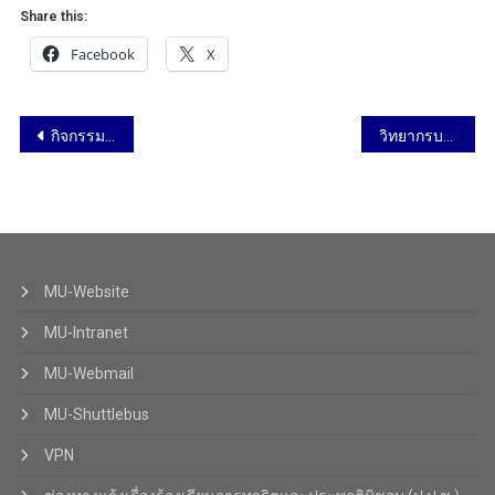
Share this:
Facebook
X
กิจกรรมส่งเสริมจริยธรรม No Gift Policy และ Dos & Don’ts
วิทยากรบรรยายในหัวข้อ Enhancing Generative AI Literacy for Educators เพิ่มประสิทธิภาพด้าน Generative AI สำหรับอาจารย์มหาวิทยาลัยมหิดล สถาบันพัฒนาสุขภาพอาเซียน มหาวิทยาลัยมหิดล ศาลายา วันที่ 2 เมษายน 2568
MU-Website
MU-Intranet
MU-Webmail
MU-Shuttlebus
VPN