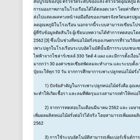
สมบูรณ์ของปุ๋ย ตรวจวัดระดับของแสง ตรวจวัดอุณหภูมิ ตร
การมองภาพภายในโรงเรือนได้ได้ตลอดเวลา โดยค่าที่ตรวจส
ส่งไปแสดงผลทางหน้าจอมือถือของเกษตรจังหวัดนครปฐมเพื่อให้ผ
ลดอุณหภูมิในโรงเรือน นอกจากนี้ระบบสามารถเขียนโปรแก
ผู้ที่รับข้อมูลตัดสินใจ ผู้เขียนบทความได้ทำการทดสอบ
2562 [3] ซึ่งเป็นช่วงที่หน่อไม้ฝรั่งของเกษตรกรที่ร่ว
เพาะปลูกในโรงเรือนระบบอัตโนมัตินั้นมีการระบบเซนเซอ
ไฟฟ้าจากโซล่าร์เซลล์ 330 วัตต์ 4 แผง และมีการตั้งเง
มากกว่า 30 องศาเซลเซียสพัดลมจะทำงาน และระบบตั้งเวลา
ปุ๋ยจะให้ทุก 10 วัน จากการศึกษาการเพาะปลูกหน่อไม้ฝร
1) ปัจจัยสำคัญในการเพาะปลูกหน่อไม้ฝรั่งคือ อุณหภูม
จะทำให้เกิดเชื้อรา และลมที่พัดรุนแรงสามารถทำให้หน่อไ
2) จากการทดสอบในเดือนมีนาคม 2562 และ เมษายน 2
เพิ่มผลผลิตหน่อไม้ฝรั่งต่อไร่ได้จริง โดยสามารถเพิ่มผล
2562
3) การใช้ระบบอัตโนมัติสามารถเพิ่มเปอร์เซ็นต์การเกิดข