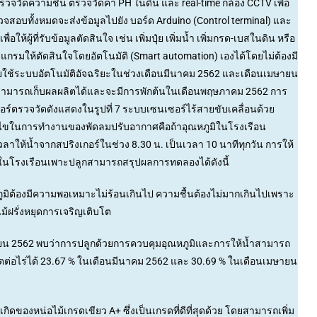
วจวัดความชื้น ตรวจวัดค่า PH ในดิน และ real-time กล้อง CCTV เพื่อ
อบทั้งหมดจะส่งข้อมูลไปยัง บอร์ด Arduino (Control terminal) และ
ู้ที่รับข้อมูลตัดสินใจ เช่น เพิ่มปุ๋ย เพิ่มน้ำ เพิ่มกรด-เบสในดิน หรือ
รมให้ตัดสินใจโดยอัตโนมัติ (Smart automation) เองได้โดยไม่ต้องมี
โดยใช้ระบบอัตโนมัติอัจฉริยะในช่วงเดือนมีนาคม 2562 และเดือนเมษายน
มวิจัยสามารถเก็บผลผลิตได้และจะมีการพักต้นในเดือนพฤษภาคม 2562 การ
ร์ตรวจวัดดังแสดงในรูปที่ 7 ระบบเซนเซอร์ไร้สายขับเคลื่อนด้วย
ื่อนไขในการทำงานของพัดลมปรับอากาศคือถ้าอุณหภูมิในโรงเรือน
ให้น้ำจากสปริงเกอร์ในช่วง 8.30 น. เป็นเวลา 10 นาทีทุกวัน การให้
ั่งในโรงเรือนเพาะปลูกสามารถสรุปผลการทดลองได้ดังนี้
ิต้องมีความพอเหมาะไม่ร้อนเกินไป ความชื้นต้องไม่มากเกินไปเพราะ
ม้ฝรั่งหยุดการเจริญเติบโต
562 พบว่าการปลูกด้วยการควบคุมอุณหภูมิและการให้น้ำสามารถ
ผลิตต่อไร่ได้ 23.67 % ในเดือนมีนาคม 2562 และ 30.69 % ในเดือนเมษายน
องหน่อไม้เกรดเขียว A+ ซึ่งเป็นเกรดที่ดีที่สุดด้วย โดยสามารถเพิ่ม