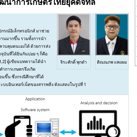
อพัฒนาการเกษตรไทยยุคดิจิทัล
รณ์อิเล็กทรอนิกส์ มาช่วย
านมากขึ้น รวมทั้งการนำ
วบคุมตนเองได้ ด้วยการส่ง
ุบันที่ได้ยินกันบ่อย ๆ ก็คือ
[1,2] ผู้เขียนบทความได้นำ
จิระศักดิ์ พุกดำ
ติณณภพ แพงผม
รทำการเกษตรจึงเกิด
้น ซึ่งกรณีศึกษาที่ได้
ะบบอินเทอร์เน็ตของสรรพสิ่ง ดังแสดงในรูปที่ 1