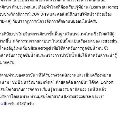
ึ้นทั่วโลกนี้กระตุ้นให้เกิดโอกาสการพัฒนาการเรียนการสอนแบบ
กศึกษา ทั่วประเทศและเกือบทั่วโลกก็ต้องเรียนรู้ที่บ้าน (Learn at Home)
อบช่วงวิกฤติการณ์ COVID-19 และคอลัมน์ศึกษาปริทัศน์ว่าด้วยเรื่อง
OVID-19) กับปรากฏการณ์การจัดการศึกษาแบบออนไลน์ครับ
คิดอภิปัญญาในบริบทการศึกษาขั้นพื้นฐานในประเทศไทย ซึ่งยังผลให้ผู้
ากขึ้น นวัตกรรมจากสถาบันฯ ในฉบับนี้จะเป็นเรื่อง ผลของ Tetraethyl
อลิยูรีเทนกับ Silica aerogel เพื่อใช้สำหรับการดูดซับน้ำมัน ซึ่ง
สำหรับการดูดซับน้ำมันระหว่างการบำบัดน้ำเสียได้ สำหรับสาระน่ารู้
จมากครับ
หลายท่านของสถาบันฯ ที่ได้รับรางวัลพนักงานและเข็มเครื่องหมาย
ม 132 ปี มหาวิทยาลัยมหิดล” ท้ายสุดคือ สถาบันฯ ได้จัด IL-Short
้สนใจเกี่ยวกับการจัดการเรียนรู้ตามธรรมชาติสมอง รุ่นที่ 3 แล้ว
บริหารโดยเฉพาะ ท่านผู้สนใจเกี่ยวกับ IL-Short course ของเรา
ac.th
ครับ สวัสดีครับ