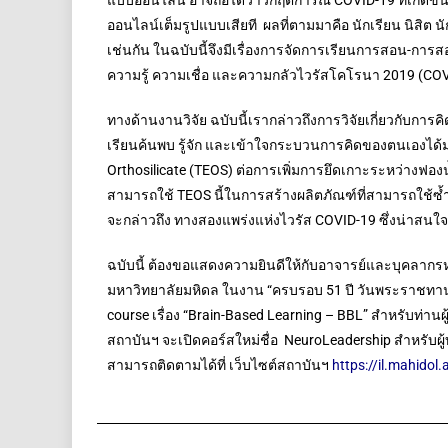
แบบออนไลน์ อาจถือได้ว่าวิกฤติการณ์ COVID-19 ที่เกิดข
ออนไลน์เต็มรูปแบบเสียที ผลที่ตามมาคือ นักเรียน นิสิต นั
เช่นกัน ในฉบับนี้จึงมีเรื่องการจัดการเรียนการสอน-การส
ความรู้ ความเชื่อ และความกลัวไวรัสโคโรนา 2019 (C
ทางด้านงานวิจัย ฉบับนี้เรากล่าวถึงการวิจัยเกี่ยวกับการ
เรียนค้นพบ รู้จัก และเข้าใจกระบวนการคิดของตนเองได้ม
Orthosilicate (TEOS) ต่อการเพิ่มการยึดเกาะระหว่างฟองน้ำพ
สามารถใช้ TEOS นี้ในการสร้างผลิตภัณฑ์ที่สามารถใช้ซ้ำ
จะกล่าวถึง ทางสองแพร่งแห่งไวรัส COVID-19 ซึ่งน่าสนใ
ฉบับนี้ ต้องขอแสดงความยินดีให้กับอาจารย์และบุคลากร
มหาวิทยาลัยมหิดล ในงาน “ครบรอบ 51 ปี วันพระราชทานนา
course เรื่อง “Brain-Based Learning – BBL” สำหรับท่านผู
สถาบันฯ จะเปิดคอร์สใหม่ชื่อ NeuroLeadership สำหรับผู้
สามารถติดตามได้ที่ เว็บไซต์สถาบันฯ
https://il.mahidol.