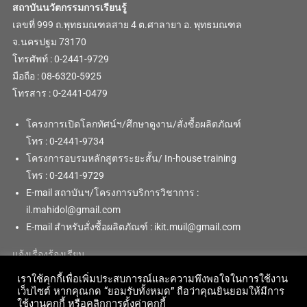
สถาบันนวัตกรรมการเรียนรู้
เลขที่ 999 ถ.พุทธมณฑลสาย 4 ต.ศาลายา อ. พุทธมณฑล
จ.นครปฐม 73170
โทรศัพท์ : 0-2441-9729
มือถือ : 08-6320-5925
โทรสาร : 0-2441-0479
โครงการเปิดโลกทัศน์ฯ/ศึกษาดูงาน/สั่งซื้อผลิตภัณฑ์
โทร : 0-2441-9734
โครงการอบรมหลักสูตรระยะสั้น/ In-house training
โทร : 0-2441-9729
E-mail สถาบันฯ/โครงการบริการวิชาการ :
il.mahidol@gmail.com
E-mail สำหรับสั่งซื้อผลิตภัณฑ์ : ikit.muil@gmail.com
แจ้งเรื่องร้องเรียน
เราใช้คุกกี้เพื่อเพิ่มประสบการณ์และความพึงพอใจในการใช้งาน
เว็บไซต์ หากคุณกด “ยอมรับทั้งหมด” ถือว่าคุณยินยอมให้มีการ
ใช้งานคุกกี้ หรือคลิกการตั้งค่าคุกกี้